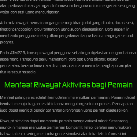
atau perkiraan lokasi jaringan. Informasi ini berguna untuk mengenali sesi yang
wajar dan sesi yang mencurigakan.
Ada pula riwayat permainan yang menunjukkan judul yang dibuka, durasi sesi,
tingkat pencapaian, atau tantangan yang sudah diselesaikan. Data seperti ini
membantu pengguna melanjutkan pengalaman tanpa harus mengingat seluruh
progres.
Pada ATM228, konsep riwayat pengguna sebaiknya dijelaskan dengan bahasa
sederhana. Pengguna perlu memahami data apa yang dicatat, alasan
pencatatan, berapa lama data disimpan, dan cara meminta penghapusan jika
fitur tersebut tersedia.
Manfaat Riwayat Aktivitas bagi Pemain
Manfaat paling jelas adalah kemudahan melanjutkan permainan. Pemain dapat
kembali menuju bagian terakhir tanpa mengulang seluruh proses. Pencapaian
juga dapat menjadi pengingat tentang tantangan yang pernah diselesaikan.
Riwayat aktivitas dapat membantu pemain mengevaluasi minat. Seseorang
mungkin merasa menyukai permainan kompetitif, tetapi catatan menunjukkan
bahwa ia lebih sering membuka genre simulasi atau teka-teki. Informasi ini