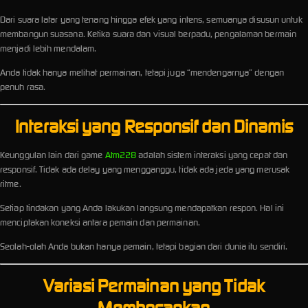
Dari suara latar yang tenang hingga efek yang intens, semuanya disusun untuk
membangun suasana. Ketika suara dan visual berpadu, pengalaman bermain
menjadi lebih mendalam.
Anda tidak hanya melihat permainan, tetapi juga “mendengarnya” dengan
penuh rasa.
Interaksi yang Responsif dan Dinamis
Keunggulan lain dari game
Atm228
adalah sistem interaksi yang cepat dan
responsif. Tidak ada delay yang mengganggu, tidak ada jeda yang merusak
ritme.
Setiap tindakan yang Anda lakukan langsung mendapatkan respon. Hal ini
menciptakan koneksi antara pemain dan permainan.
Seolah-olah Anda bukan hanya pemain, tetapi bagian dari dunia itu sendiri.
Variasi Permainan yang Tidak
Membosankan