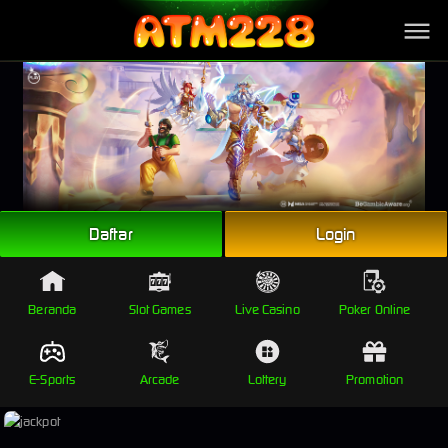
FAQ
Link Alternatif
Panduan Login
Kebijakan Privasi
Disclaimer
Daftar
Login
Beranda
Slot Games
Live Casino
Poker Online
E-Sports
Arcade
Lottery
Promotion