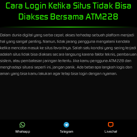
Cara Login Ketika Situs Tidak Bisa
Diakses Bersama ATM228
Dalam dunia digital yang serba cepat, akses terhadap sebuah platform menjadi
hal yang sangat penting. Namun, tidak jarang pengguna mengalami kendala
ketika mencoba masuk ke situs favoritnya. Salah satu kondisi yang sering terjadi
adalah situs tidak bisa diakses secara langsung karena faktor teknis, pembaruan
sistem, atau pembatasan jaringan tertentu. Jika kamu pengguna ATM228 dan
menghadapi situasi seperti ini, jangan panik. Ada beberapa langkah logis dan
aman yang bisa kamu lakukan agar tetap bisa login dengan nyaman.
Whatsapp
Telegram
Livechat