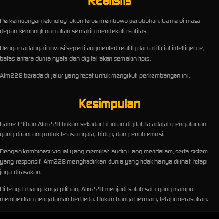
Realistis
Perkembangan teknologi akan terus membawa perubahan. Game di masa
depan kemungkinan akan semakin mendekati realitas.
Dengan adanya inovasi seperti augmented reality dan artificial intelligence,
batas antara dunia nyata dan digital akan semakin tipis.
Atm228 berada di jalur yang tepat untuk mengikuti perkembangan ini.
Kesimpulan
Game Pilihan Atm228 bukan sekadar hiburan digital. Ia adalah pengalaman
yang dirancang untuk terasa nyata, hidup, dan penuh emosi.
Dengan kombinasi visual yang memikat, audio yang mendalam, serta sistem
yang responsif, Atm228 menghadirkan dunia yang tidak hanya dilihat, tetapi
juga dirasakan.
Di tengah banyaknya pilihan, Atm228 menjadi salah satu yang mampu
memberikan pengalaman berbeda. Bukan hanya bermain, tetapi merasakan.