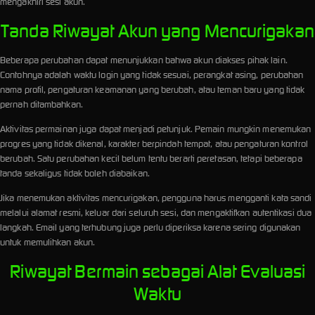
mengakhiri sesi akun.
Tanda Riwayat Akun yang Mencurigakan
Beberapa perubahan dapat menunjukkan bahwa akun diakses pihak lain.
Contohnya adalah waktu login yang tidak sesuai, perangkat asing, perubahan
nama profil, pengaturan keamanan yang berubah, atau teman baru yang tidak
pernah ditambahkan.
Aktivitas permainan juga dapat menjadi petunjuk. Pemain mungkin menemukan
progres yang tidak dikenal, karakter berpindah tempat, atau pengaturan kontrol
berubah. Satu perubahan kecil belum tentu berarti peretasan, tetapi beberapa
tanda sekaligus tidak boleh diabaikan.
Jika menemukan aktivitas mencurigakan, pengguna harus mengganti kata sandi
melalui alamat resmi, keluar dari seluruh sesi, dan mengaktifkan autentikasi dua
langkah. Email yang terhubung juga perlu diperiksa karena sering digunakan
untuk memulihkan akun.
Riwayat Bermain sebagai Alat Evaluasi
Waktu