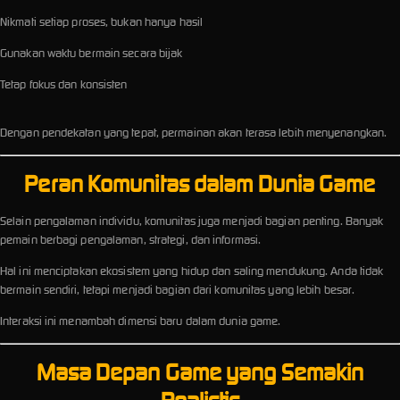
Nikmati setiap proses, bukan hanya hasil
Gunakan waktu bermain secara bijak
Tetap fokus dan konsisten
Dengan pendekatan yang tepat, permainan akan terasa lebih menyenangkan.
Peran Komunitas dalam Dunia Game
Selain pengalaman individu, komunitas juga menjadi bagian penting. Banyak
pemain berbagi pengalaman, strategi, dan informasi.
Hal ini menciptakan ekosistem yang hidup dan saling mendukung. Anda tidak
bermain sendiri, tetapi menjadi bagian dari komunitas yang lebih besar.
Interaksi ini menambah dimensi baru dalam dunia game.
Masa Depan Game yang Semakin