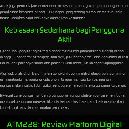
Anak juga perlu diajarkan melaporkan pesan mencurigakan, perundungan, atau
permintaan informasi pribadi. Dukungan yang tenang membuat mereka lebih
berani meminta bantuan ketika melakukan kesalahan.
Kebiasaan Sederhana bagi Pengguna
Aktif
Pengguna yang sering bermain dapat melakukan pemeriksaan singkat setiap
minggu. Lihat daftar perangkat, sesi aktif, perubahan profil, dan ringkasan durasi.
Keluar dari perangkat lama dan perbarui kata sandi jika terdapat kejanggalan.
Atur waktu istirahat. Berdiri, meregangkan tubuh, melihat objek jauh, dan minum
air membantu mengurangi kelelahan. Jangan membiarkan permainan
menggantikan waktu tidur, pekerjaan, belajar, atau interaksi bersama keluarga.
Riwayat seharusnya membantu pengguna mengendalikan pengalaman, bukan
membuat pengguna merasa dikendalikan angka. Data yang baik memberikan
konteks, pilihan, dan peringatan yang jelas.
ATM228: Review Platform Digital