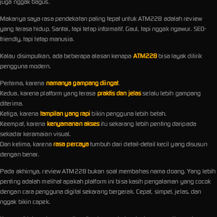
juga nggak bagus.
Makanya saya rasa pendekatan paling tepat untuk ATM228 adalah review
yang terasa hidup. Santai, tapi tetap informatif. Gaul, tapi nggak ngawur. SEO-
friendly, tapi tetap manusia.
Kalau disimpulkan, ada beberapa alasan kenapa
ATM228
bisa layak dilirik
pengguna modern.
Pertama, karena
namanya gampang diingat
.
Kedua, karena platform yang terasa
praktis dan jelas
selalu lebih gampang
diterima.
Ketiga, karena
tampilan yang rapi
bikin pengguna lebih betah.
Keempat, karena
kenyamanan akses
itu sekarang lebih penting daripada
sekadar keramaian visual.
Dan kelima, karena
rasa percaya
tumbuh dari detail-detail kecil yang disusun
dengan benar.
Pada akhirnya, review ATM228 bukan soal membahas nama doang. Yang lebih
penting adalah melihat apakah platform ini bisa kasih pengalaman yang cocok
dengan cara pengguna digital sekarang bergerak. Cepat, simpel, jelas, dan
nggak bikin capek.