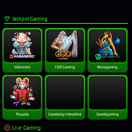
Jackpot Gaming
Habanero
CQ9 Gaming
Microgaming
Playstar
Gameplay Interactive
Spadegaming
Live Gaming