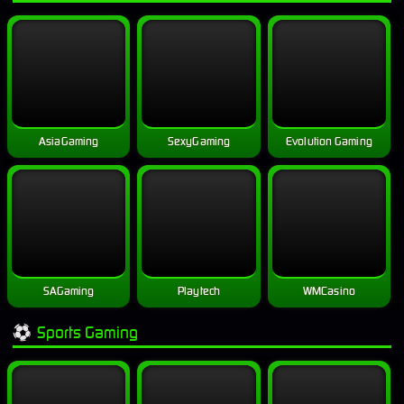
AsiaGaming
SexyGaming
Evolution Gaming
SAGaming
Playtech
WMCasino
Sports Gaming