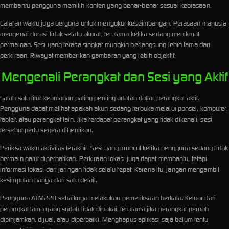
membantu pengguna memilih konten yang benar-benar sesuai kebiasaan.
Catatan waktu juga berguna untuk mengukur keseimbangan. Perasaan manusia
mengenai durasi tidak selalu akurat, terutama ketika sedang menikmati
permainan. Sesi yang terasa singkat mungkin berlangsung lebih lama dari
perkiraan. Riwayat memberikan gambaran yang lebih objektif.
Mengenali Perangkat dan Sesi yang Aktif
Salah satu fitur keamanan paling penting adalah daftar perangkat aktif.
Pengguna dapat melihat apakah akun sedang terbuka melalui ponsel, komputer,
tablet, atau perangkat lain. Jika terdapat perangkat yang tidak dikenali, sesi
tersebut perlu segera dihentikan.
Periksa waktu aktivitas terakhir. Sesi yang muncul ketika pengguna sedang tidak
bermain patut diperhatikan. Perkiraan lokasi juga dapat membantu, tetapi
informasi lokasi dari jaringan tidak selalu tepat. Karena itu, jangan mengambil
kesimpulan hanya dari satu detail.
Pengguna ATM228 sebaiknya melakukan pemeriksaan berkala. Keluar dari
perangkat lama yang sudah tidak dipakai, terutama jika perangkat pernah
dipinjamkan, dijual, atau diperbaiki. Menghapus aplikasi saja belum tentu