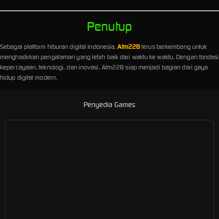
Penutup
Sebagai platform hiburan digital Indonesia,
Atm228
terus berkembang untuk
menghadirkan pengalaman yang lebih baik dari waktu ke waktu. Dengan fondasi
kepercayaan, teknologi, dan inovasi, Atm228 siap menjadi bagian dari gaya
hidup digital modern.
Penyedia Games