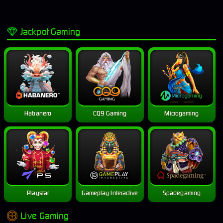
Jackpot Gaming
Habanero
CQ9 Gaming
Microgaming
Playstar
Gameplay Interactive
Spadegaming
Live Gaming