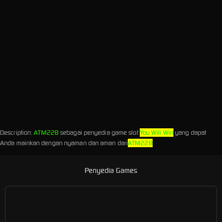
Description:
ATM228
sebagai penyedia game slot
You Will Win
yang dapat
Anda mainkan dengan nyaman dan aman dari
ATM228
Penyedia Games