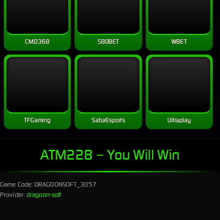
CMD368
SBOBET
WBET
TFGaming
SabaEsports
Ultraplay
ATM228 – You Will Win
Game Code: DRAGOONSOFT_3057
Provider:
dragoon-soft