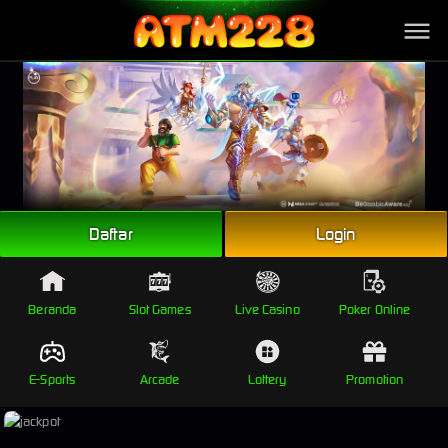
FAQ
Link Alternatif
Panduan Login
Kebijakan Privasi
Disclaimer
Daftar
Login
Beranda
Slot Games
Live Casino
Poker Online
E-Sports
Arcade
Lottery
Promotion