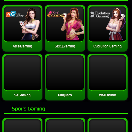
AsiaGaming
SexyGaming
Evolution Gaming
SAGaming
Playtech
WMCasino
Sports Gaming