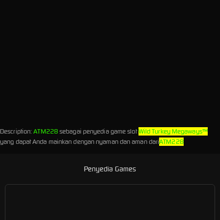
Description:
ATM228
sebagai penyedia game slot
Wild Turkey Megaways™
yang dapat Anda mainkan dengan nyaman dan aman dari
ATM228
Penyedia Games