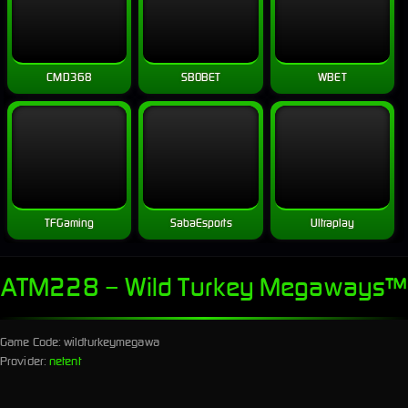
CMD368
SBOBET
WBET
TFGaming
SabaEsports
Ultraplay
ATM228 – Wild Turkey Megaways™
Game Code: wildturkeymegawa
Provider:
netent