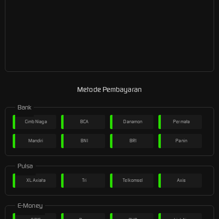
Metode Pembayaran
Bank
Cimb Niaga
BCA
Danamon
Permata
Mandiri
BNI
BRI
Panin
Pulsa
XL Axiata
Tri
Telkomsel
Axis
E-Money