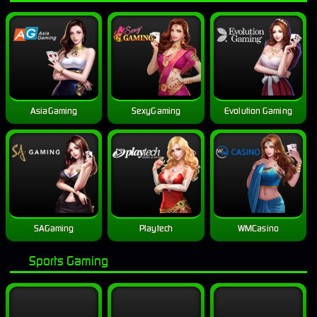
AsiaGaming
SexyGaming
Evolution Gaming
SAGaming
Playtech
WMCasino
Sports Gaming