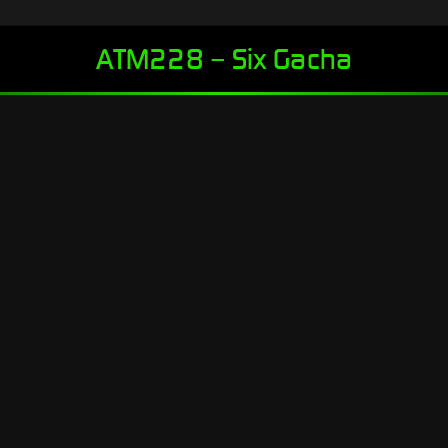
ATM228 – Six Gacha