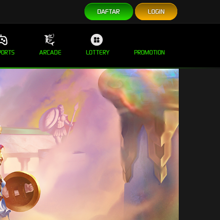
DAFTAR
LOGIN
PORTS
ARCADE
LOTTERY
PROMOTION