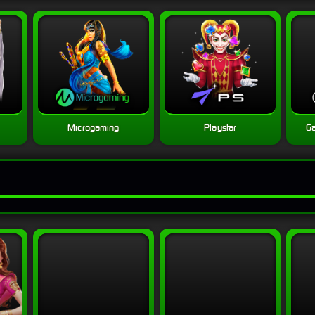
Microgaming
Playstar
Ga