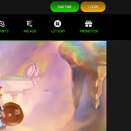
DAFTAR
LOGIN
PORTS
ARCADE
LOTTERY
PROMOTION