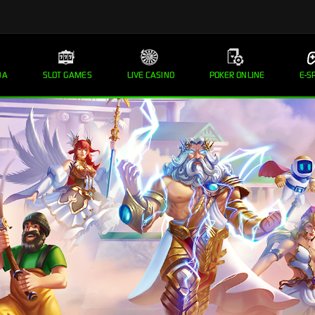
DA
SLOT GAMES
LIVE CASINO
POKER ONLINE
E-S