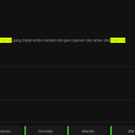
of Evil
yang dapat Anda mainkan dengan nyaman dan aman dari
ATM228
namon
Permata
Mandiri
BNI