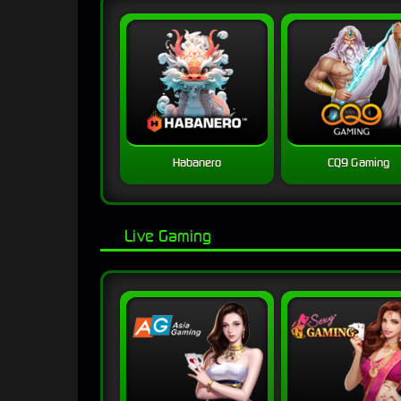
Habanero
CQ9 Gaming
Live Gaming