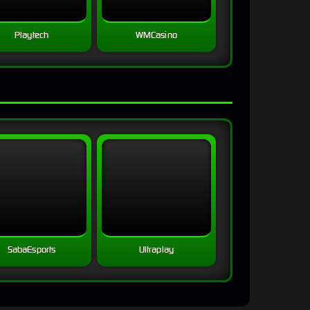
Playtech
WMCasino
SabaEsports
Ultraplay