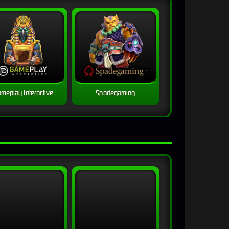
meplay Interactive
Spadegaming