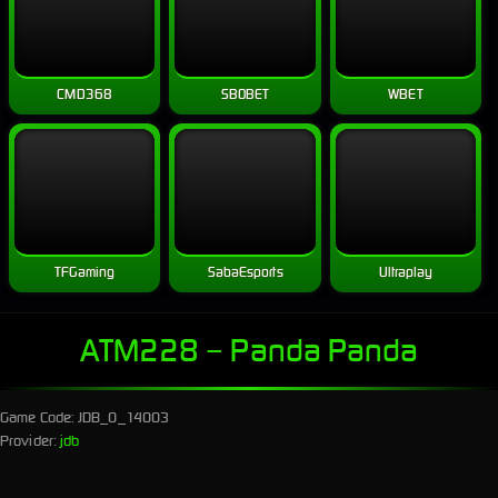
CMD368
SBOBET
WBET
TFGaming
SabaEsports
Ultraplay
ATM228 – Panda Panda
Game Code: JDB_0_14003
Provider:
jdb