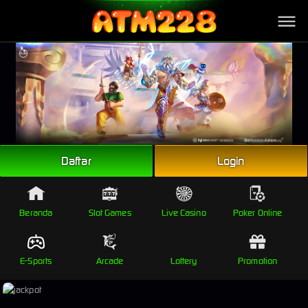
FAQ
Link Alternatif
Panduan Login
Kebijakan Privasi
Disclaimer
Daftar
Login
Beranda
Slot Games
Live Casino
Poker Online
E-Sports
Arcade
Lottery
Promotion