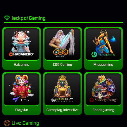
Jackpot Gaming
Habanero
CQ9 Gaming
Microgaming
Playstar
Gameplay Interactive
Spadegaming
Live Gaming