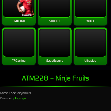
CMD368
SBOBET
WBET
TFGaming
SabaEsports
Ultraplay
ATM228 – Ninja Fruits
Game Code: ninjafruits
Provider:
playn-go