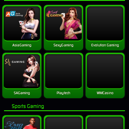
AsiaGaming
SexyGaming
Evolution Gaming
SAGaming
Playtech
WMCasino
Sports Gaming