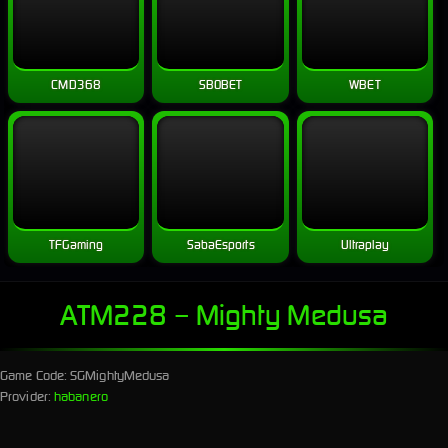
CMD368
SBOBET
WBET
TFGaming
SabaEsports
Ultraplay
ATM228 – Mighty Medusa
Game Code: SGMightyMedusa
Provider:
habanero