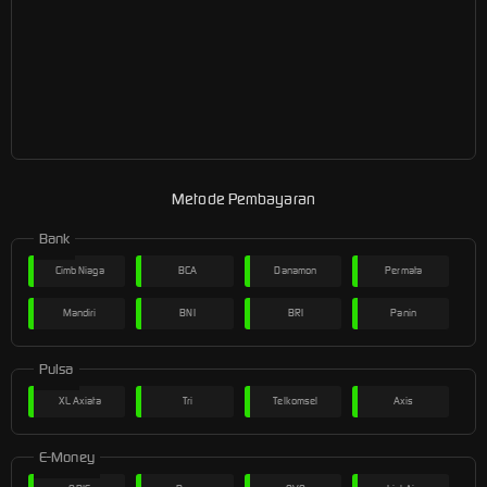
Metode Pembayaran
Bank
Cimb Niaga
BCA
Danamon
Permata
Mandiri
BNI
BRI
Panin
Pulsa
XL Axiata
Tri
Telkomsel
Axis
E-Money