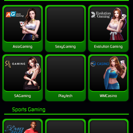
AsiaGaming
SexyGaming
Evolution Gaming
SAGaming
Playtech
WMCasino
Sports Gaming