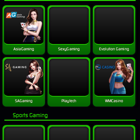
AsiaGaming
SexyGaming
Evolution Gaming
SAGaming
Playtech
WMCasino
Sports Gaming