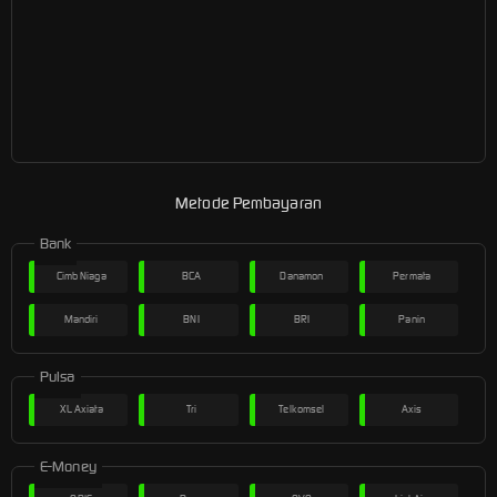
Metode Pembayaran
Bank
Cimb Niaga
BCA
Danamon
Permata
Mandiri
BNI
BRI
Panin
Pulsa
XL Axiata
Tri
Telkomsel
Axis
E-Money