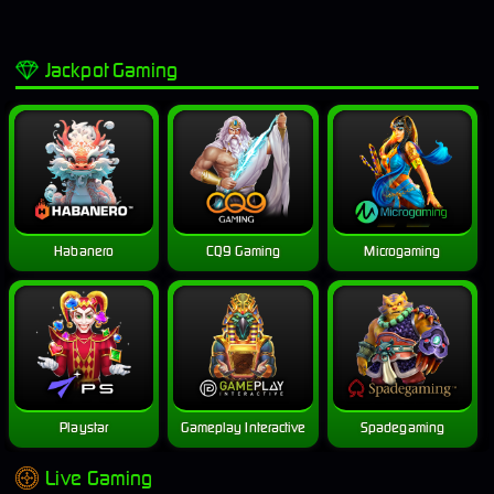
Jackpot Gaming
Habanero
CQ9 Gaming
Microgaming
Playstar
Gameplay Interactive
Spadegaming
Live Gaming