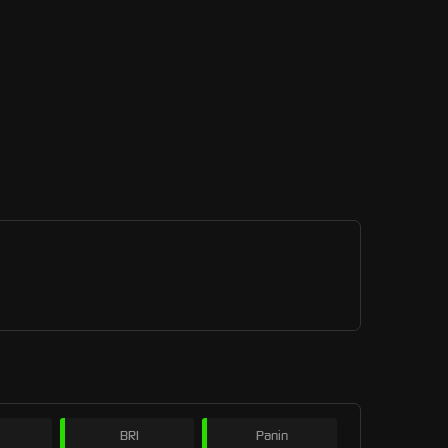
BRI
Panin