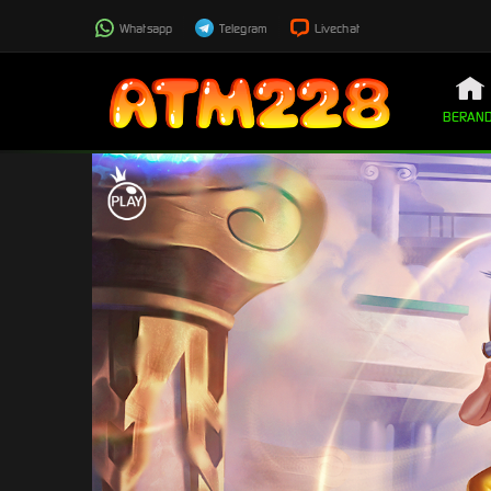
Whatsapp
Telegram
Livechat
BERAN