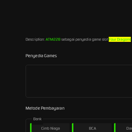
Description:
ATM228
sebagai penyedia game slot
Four Dragons
Penyedia Games
Metode Pembayaran
Bank
Cimb Niaga
BCA
Da