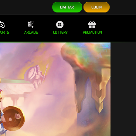
DAFTAR
LOGIN
PORTS
ARCADE
LOTTERY
PROMOTION