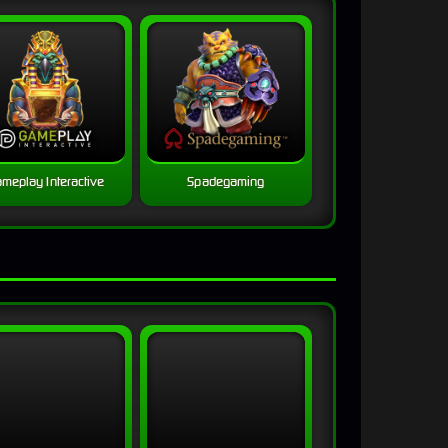
meplay Interactive
Spadegaming