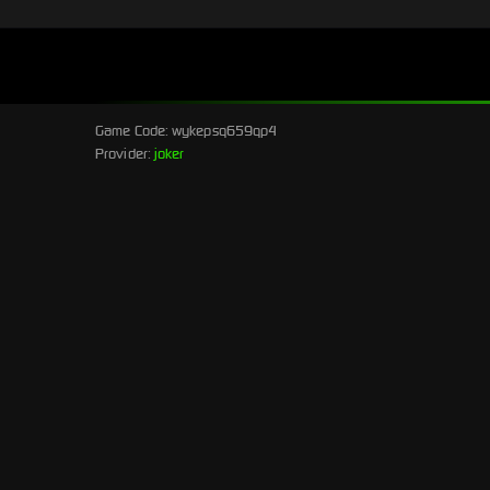
Game Code: wykepsq659qp4
Provider:
joker