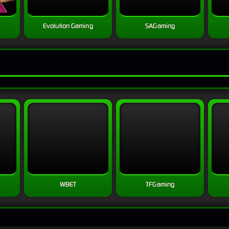
Evolution Gaming
SAGaming
WBET
TFGaming