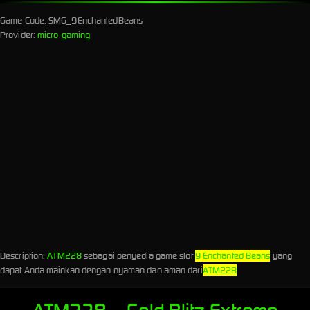
Game Code: SMG_9EnchantedBeans
Provider:
micro-gaming
Description:
ATM228
sebagai penyedia game slot
9 Enchanted Beans
yang
dapat Anda mainkan dengan nyaman dan aman dari
ATM228