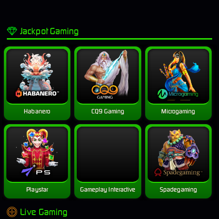
Jackpot Gaming
Habanero
CQ9 Gaming
Microgaming
Playstar
Gameplay Interactive
Spadegaming
Live Gaming