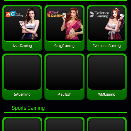
AsiaGaming
SexyGaming
Evolution Gaming
SAGaming
Playtech
WMCasino
Sports Gaming