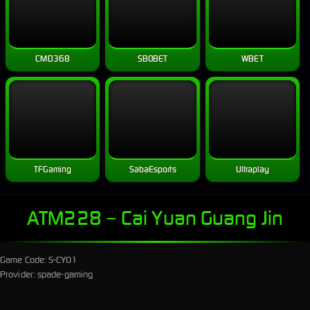
CMD368
SBOBET
WBET
TFGaming
SabaEsports
Ultraplay
ATM228 – Cai Yuan Guang Jin
Game Code: S-CY01
Provider: spade-gaming