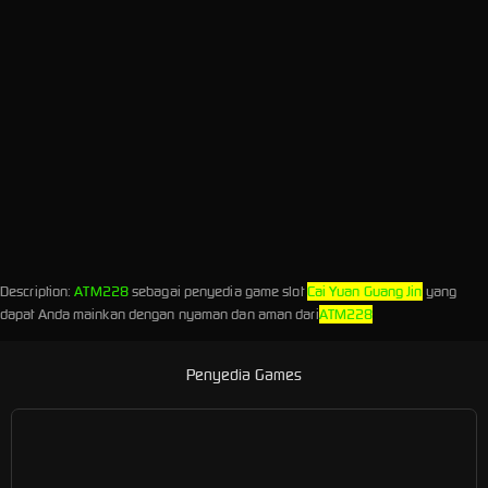
Description:
ATM228
sebagai penyedia game slot
Cai Yuan Guang Jin
yang
dapat Anda mainkan dengan nyaman dan aman dari
ATM228
Penyedia Games