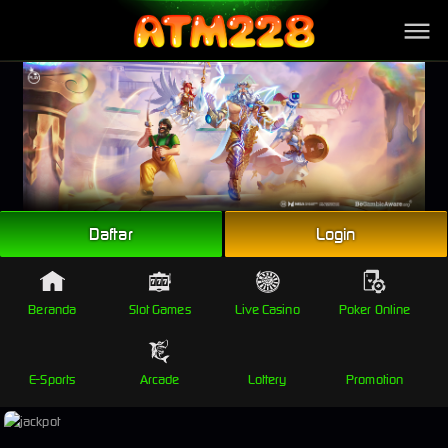
FAQ
Link Alternatif
Panduan Login
Kebijakan Privasi
Disclaimer
Daftar
Login
Beranda
Slot Games
Live Casino
Poker Online
E-Sports
Arcade
Lottery
Promotion