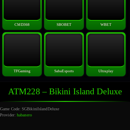
CMD368
SBOBET
WBET
TFGaming
SabaEsports
Ultraplay
ATM228 – Bikini Island Deluxe
Game Code: SGBikiniIslandDeluxe
Provider:
habanero