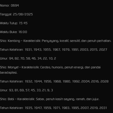
Nomor: 0694
Tanggal: 25/08/2025
Waktu Tutup: 15:45
Waktu Buka: 16:00
Shio: Kambing – Karakteristik: Penyayang, kreatif, sensitif, dan penuh perhatian.
Tahun Kelahiran: 1931, 1943, 1955, 1967, 1979, 1991, 2003, 2015, 2027
Umur: 94, 82, 70, 58, 46, 34, 22, 10, 2
Shio: Monyet – Karakteristik: Cerdas, humoris, penuh energi, dan pandai
beradaptasi.
Tahun Kelahiran: 1932, 1944, 1956, 1968, 1980, 1992, 2004, 2016, 2028
Umur: 93, 81, 69, 57, 45, 33, 21, 9, 3
Shio: Babi – Karakteristik: Sabar, penuh kasih sayang, ramah, dan jujur.
Tahun Kelahiran: 1935, 1947, 1959, 1971, 1983, 1995, 2007, 2019, 2031