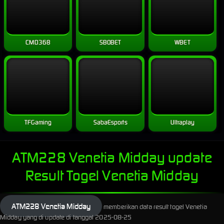
CMD368
SBOBET
WBET
TFGaming
SabaEsports
Ultraplay
ATM228 Venetia Midday update
Result Togel Venetia Midday
ATM228 Venetia Midday
memberikan data result togel Venetia
Midday yang di update di tanggal 2025-08-25