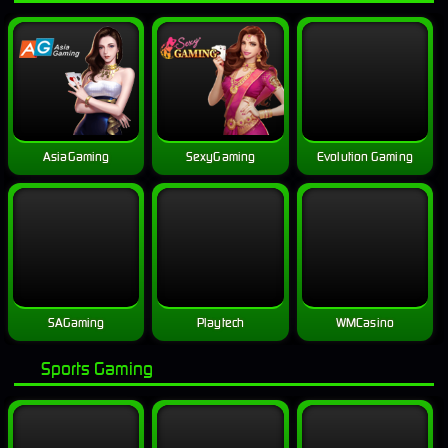
AsiaGaming
SexyGaming
Evolution Gaming
SAGaming
Playtech
WMCasino
Sports Gaming