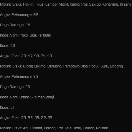
Makna Ereks: Hakim, Tikus, Lempar Martil, Kantor Pos, Sekrup, Karantina, Kresna
Angka Pelariannya: 82
Gaya Barunya: 26
Kode Alam: Pakai Baju Terbalik
Kode: 50
Angka Ereks 2D: 47, 98, 74, 48
Makna Ereks: Orang Eskimo, Beruang, Pembawa Obor Pacul, Guru, Bagong
Angka Pelariannya: 35
Gaya Barunya: 20
Kode Alam: Orang Gila menyanyi
Kode: 51
Angka Ereks 2D: 55, 45, 22, 95
Makna Ereks: Ahli Filsafat, Kerang, Patil lele, Tebu, Celana, Narodo