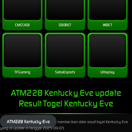
CMD368
SBOBET
WBET
TFGaming
SabaEsports
Ultraplay
ATM228 Kentucky Eve update
Result Togel Kentucky Eve
ATM228 Kentucky Eve
memberikan data result togel Kentucky Eve
yang di update di tanggal 2025-09-05