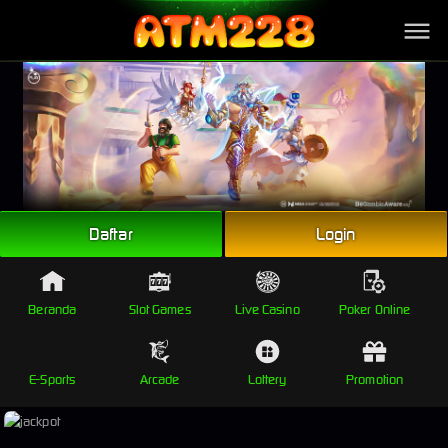
FAQ
Link Alternatif
Panduan Login
Kebijakan Privasi
Disclaimer
Daftar
Login
Beranda
Slot Games
Live Casino
Poker Online
E-Sports
Arcade
Lottery
Promotion