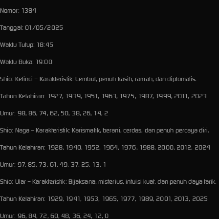
Nomor: 1384
Tanggal: 01/05/2025
Waktu Tutup: 18:45
Waktu Buka: 19:00
Shio: Kelinci – Karakteristik: Lembut, penuh kasih, ramah, dan diplomatis.
Tahun Kelahiran: 1927, 1939, 1951, 1963, 1975, 1987, 1999, 2011, 2023
Umur: 98, 86, 74, 62, 50, 38, 26, 14, 2
Shio: Naga – Karakteristik: Karismatik, berani, cerdas, dan penuh percaya diri.
Tahun Kelahiran: 1928, 1940, 1952, 1964, 1976, 1988, 2000, 2012, 2024
Umur: 97, 85, 73, 61, 49, 37, 25, 13, 1
Shio: Ular – Karakteristik: Bijaksana, misterius, intuisi kuat, dan penuh daya tarik.
Tahun Kelahiran: 1929, 1941, 1953, 1965, 1977, 1989, 2001, 2013, 2025
Umur: 96, 84, 72, 60, 48, 36, 24, 12, 0