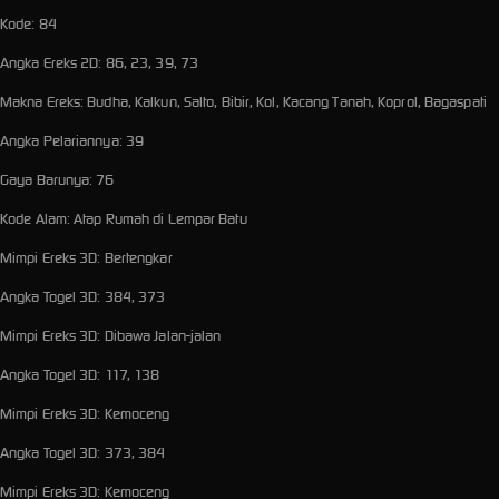
Kode: 84
Angka Ereks 2D: 86, 23, 39, 73
Makna Ereks: Budha, Kalkun, Salto, Bibir, Kol, Kacang Tanah, Koprol, Bagaspati
Angka Pelariannya: 39
Gaya Barunya: 76
Kode Alam: Atap Rumah di Lempar Batu
Mimpi Ereks 3D: Bertengkar
Angka Togel 3D: 384, 373
Mimpi Ereks 3D: Dibawa Jalan-jalan
Angka Togel 3D: 117, 138
Mimpi Ereks 3D: Kemoceng
Angka Togel 3D: 373, 384
Mimpi Ereks 3D: Kemoceng