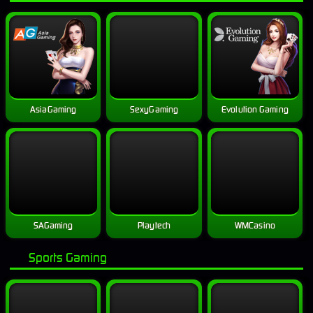
AsiaGaming
SexyGaming
Evolution Gaming
SAGaming
Playtech
WMCasino
Sports Gaming