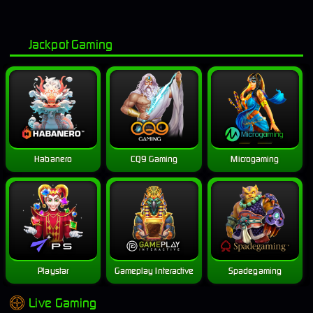
Jackpot Gaming
Habanero
CQ9 Gaming
Microgaming
Playstar
Gameplay Interactive
Spadegaming
Live Gaming