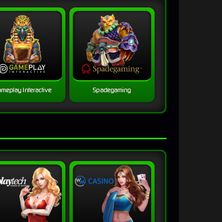
meplay Interactive
Spadegaming