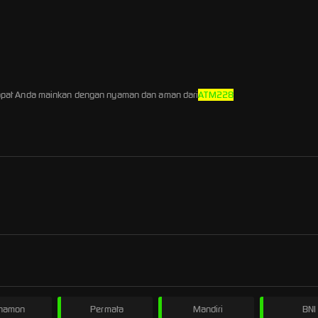
pat Anda mainkan dengan nyaman dan aman dari
ATM228
namon
Permata
Mandiri
BNI