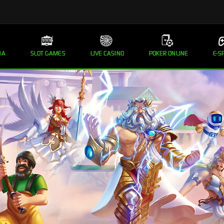
DA
SLOT GAMES
LIVE CASINO
POKER ONLINE
E-S